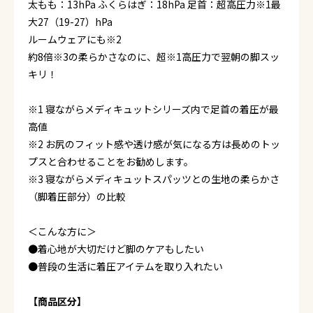
太もも：13hPa ふくらはぎ：18hPa 足首：超高圧力※1最
大27（19-27）hPa
ルームウェアにも※2
約8倍※3の柔らかさなのに、超※1高圧力で翌朝の脚スッ
キリ！
※1 寝ながらメディキュットシリーズ内で足首の着圧が最
高値
※2 お尻のフィット感や透け感が気になる方は長めのトッ
プスと合わせることをお勧めします。
※3 寝ながらメディキュットスパッツとの生地の柔らかさ
（脚着圧部分）の比較
＜こんな方に＞
●着心地が大切だけど脚のケアもしたい
●普段の生活に着圧アイテムを取り入れたい
【商品区分】