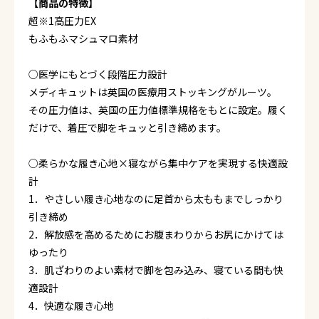
【商品の特徴】
超※1高圧力EX
もふもふマシュマロ素材
○医学にもとづく段階圧力設計
メディキュットは英国の医療用ストッキングがルーツ。
その圧力値は、英国の圧力値標準規格をもとに設定。履く
だけで、着圧で脚をキュッと引き締めます。
○柔らかな履き心地×寝ながら集中ケアを実現する快適設
計
1．やさしい履き心地なのに足首から太ももまでしっかり
引き締め
2．解放感を高めるためにお腹まわりからお尻にかけては
ゆったり
3．肌ざわりのよい素材で脚を包み込み、寝ている間も快
適設計
4．快適な履き心地