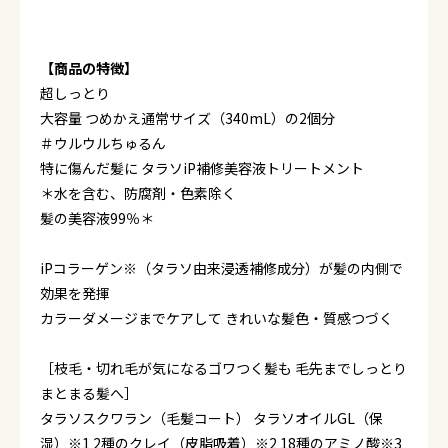
【商品の特徴】
超しっとり
大容量 つめかえ通常サイズ（340mL）の2個分
＃ウルウルちゅるん
特に傷んだ髪に タラソiP補修美容液トリートメント
＊水を含む、防腐剤・色素除く
髪の美容液99％＊
iPコラーゲン※（タラソ由来浸透補修成分）が髪の内側で
効果を発揮
カラーダメージまでケアして きれいな髪色・質感つづく
［枝毛・切れ毛が気になるゴワつく髪も 毛先までしっとり
まとまる髪へ］
タラソスクワラン（毛髪コート） タラソオイルGL（保
湿）※1 2種のクレイ（皮脂吸着）※2 18種のアミノ酸※3