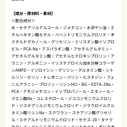
【成分・原材料・素材】
＜配合成分＞
水・セテアリルアルコール・ジメチコン・水添ヤシ油・エ
チルヘキサン酸セチル・ベヘントリモニウムクロリド・オ
クチルドデカノール・グリセリン・ミリスチン酸イソプロ
ピル・PCA-Na・アスパラギン酸・アセチルグルタミン・
アセチルグルタミン酸・アセチルヒドロキシプロリン・ア
ラニン・アルギニン・イソステアロイル加水分解コラーゲ
ンAMPD・イソロイシン・グリシン・グルタミン酸・シト
ルリン・セリン・トレオニン・バリン・ヒスチジン・フェ
ニルアラニン・プロリン・リシンHCl・BG・EDTA-2Na・
PCA・アモジメチコン・イソプロパノール・エタノール・
クエン酸Na・コレステロール・ジココジモニウムクロリ
ド・ジステアリルジモニウムクロリド・ジラウロイルグル
タミン酸リシンNa・スクワラン・ステアリン酸グリセリ
ル・ステアルトリモニウムクロリド・セテス-20・タナク
ラクレイ・ベヘニルアルコール・ベントナイト・ポリクオ