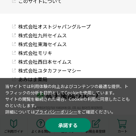
このサイトについて
株式会社オストジャパングループ
株式会社九州セイムス
株式会社東海セイムス
株式会社モリキ
株式会社西日本セイムス
株式会社ユタカファーマシー
あみはま薬局
当サイトでは利用体験の向上およびコンテンツの最適な提供、ト
ラフィックの分析を目的としてCookieを使用しています。
サイトの閲覧を継続された場合、Cookieの利用に同意したことも
のといたします。
COPYRIGHT(C) FUJI YAKUHIN CO., LTD. ALL RIGHTS RESERVED.
詳細については
プライバシーポリシー
をご確認ください。
承諾する
ご利用ガイド
よくある質問
ログイン
新規会員登録
カート