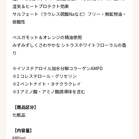
湿気＆ヒートプロテクト効果
サルフェート（ラウレス硫酸Naなど）フリー・無鉱物油・
弱酸性
ベルガモット＆オレンジの精油使用
みずみずしくさわやかな シトラスホワイトフローラルの香
り
※イソステアロイル加水分解コラーゲンAMPD
※1 コレステロール・グリセリン
※2 ベントナイト・タナクラクレイ
※3 アミノ酸・アミノ酸誘導体を含む
【商品区分】
化粧品
【内容量】
680mL