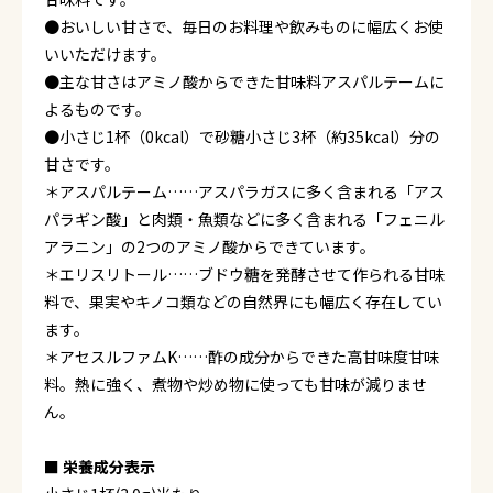
●おいしい甘さで、毎日のお料理や飲みものに幅広くお使
いいただけます。
●主な甘さはアミノ酸からできた甘味料アスパルテームに
よるものです。
●小さじ1杯（0kcal）で砂糖小さじ3杯（約35kcal）分の
甘さです。
＊アスパルテーム……アスパラガスに多く含まれる「アス
パラギン酸」と肉類・魚類などに多く含まれる「フェニル
アラニン」の2つのアミノ酸からできています。
＊エリスリトール……ブドウ糖を発酵させて作られる甘味
料で、果実やキノコ類などの自然界にも幅広く存在してい
ます。
＊アセスルファムK……酢の成分からできた高甘味度甘味
料。熱に強く、煮物や炒め物に使っても甘味が減りませ
ん。
■ 栄養成分表示