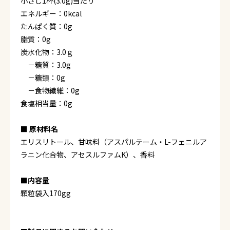
小さじ1杯(3.0g)当たり
エネルギー：0kcal
たんぱく質：0g
脂質：0g
炭水化物：3.0ｇ
－糖質：3.0g
－糖類：0g
－食物繊維：0g
食塩相当量：0g
■ 原材料名
エリスリトール、甘味料（アスパルテーム・L-フェニルア
ラニン化合物、アセスルファムK）、香料
■内容量
顆粒袋入170gg