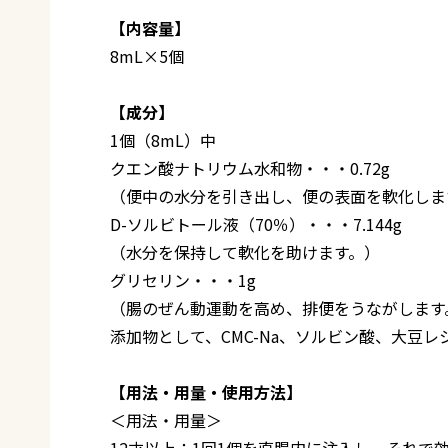
【内容量】
8mL×5個
【成分】
1個（8mL）中
クエン酸ナトリウム水和物・・・0.72g
（便中の水分を引き出し、便の表面を軟化しま
D-ソルビトール液（70％）・・・7.144g
（水分を保持して軟化を助けます。）
グリセリン・・・1g
（腸のぜん動運動を高め、排便をうながします
添加物として、CMC-Na、ソルビン酸、大豆
【用法・用量・使用方法】
＜用法・用量＞
12才以上：1回1個を直腸内に注入し、それ