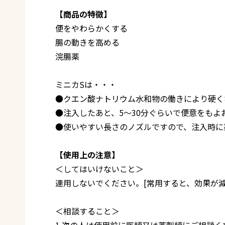
【商品の特徴】
便をやわらかくする
腸の動きを高める
浣腸薬
ミニカSは・・・
●クエン酸ナトリウム水和物の働きにより硬く
●注入したあと、5～30分ぐらいで便意をもよ
●使いやすい長さのノズルですので、注入時に
【使用上の注意】
＜してはいけないこと＞
連用しないでください。[常用すると、効果が減
＜相談すること＞
1.次の人は使用前に医師又は薬剤師にご相談く