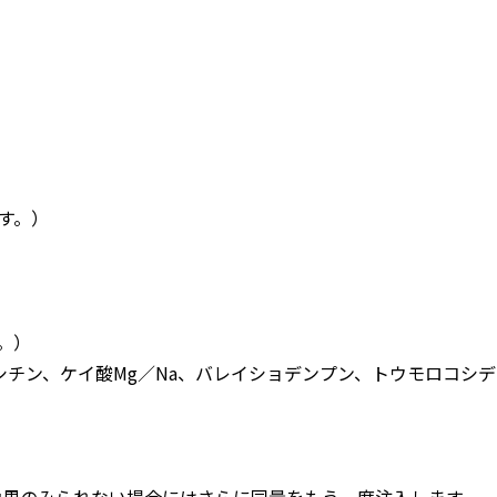
す。）
。）
レシチン、ケイ酸Mg／Na、バレイショデンプン、トウモロコシ
で効果のみられない場合にはさらに同量をもう一度注入します。