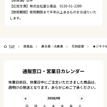
【原産国】日本
【広告文責】株式会社富士薬品 0120-51-2289
【使用期限】使用期限まで半年以上あるものをお送りいた
します。
TOP
医薬品
鼻炎薬・点鼻薬
花粉症薬
★ジキナN
通販窓口・営業日カレンダー
休業日前日、休業日中にご注文いただきました商品は、
週明けの発送となります。あらかじめご了承ください。
2026/08
日
月
火
水
木
金
土