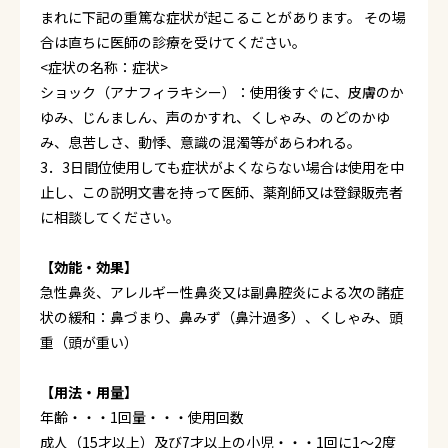
まれに下記の重篤な症状が起こることがあります。 その場
合は直ちに医師の診療を受けてください。
<症状の名称：症状>
ショック（アナフィラキシー）：使用後すぐに、皮膚のか
ゆみ、じんましん、声のかすれ、くしゃみ、のどのかゆ
み、息苦しさ、動悸、意識の混濁等があらわれる。
3．3日間位使用しても症状がよくならない場合は使用を中
止し、この説明文書を持って医師、薬剤師又は登録販売者
に相談してください。
【効能・効果】
急性鼻炎、アレルギー性鼻炎又は副鼻腔炎による次の諸症
状の緩和：鼻づまり、鼻みず（鼻汁過多）、くしゃみ、頭
重（頭が重い）
【用法・用量】
年齢・・・1回量・・・使用回数
成人（15才以上）及び7才以上の小児・・・1回に1～2度