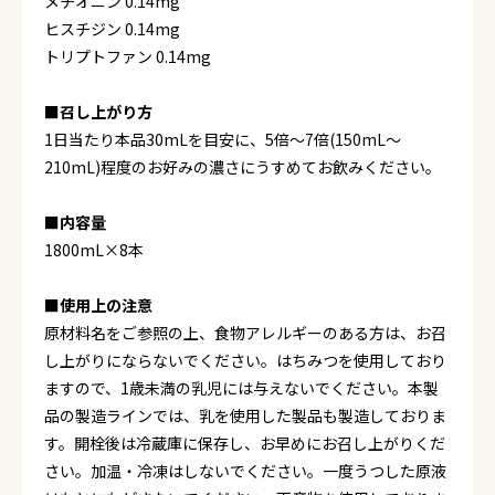
メチオニン 0.14mg
ヒスチジン 0.14mg
トリプトファン 0.14mg
■召し上がり方
1日当たり本品30mLを目安に、5倍～7倍(150mL～
210mL)程度のお好みの濃さにうすめてお飲みください。
■内容量
1800mL×8本
■使用上の注意
原材料名をご参照の上、食物アレルギーのある方は、お召
し上がりにならないでください。はちみつを使用しており
ますので、1歳未満の乳児には与えないでください。本製
品の製造ラインでは、乳を使用した製品も製造しておりま
す。開栓後は冷蔵庫に保存し、お早めにお召し上がりくだ
さい。加温・冷凍はしないでください。一度うつした原液