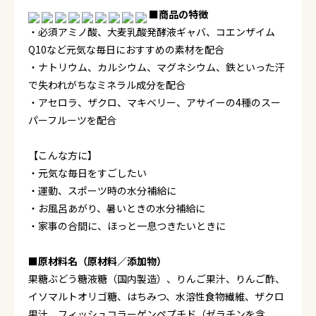
■商品の特徴
・必須アミノ酸、大麦乳酸発酵液ギャバ、コエンザイム
Q10など元気な毎日におすすめの素材を配合
・ナトリウム、カルシウム、マグネシウム、鉄といった汗
で失われがちなミネラル成分を配合
・アセロラ、ザクロ、マキベリー、アサイーの4種のスー
パーフルーツを配合
【こんな方に】
・元気な毎日をすごしたい
・運動、スポーツ時の水分補給に
・お風呂あがり、暑いときの水分補給に
・家事の合間に、ほっと一息つきたいときに
■原材料名（原材料／添加物）
果糖ぶどう糖液糖（国内製造）、りんご果汁、りんご酢、
イソマルトオリゴ糖、はちみつ、水溶性食物繊維、ザクロ
果汁、フィッシュコラーゲンペプチド（ゼラチンを含