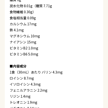
炭水化物 8.01g（糖質 7.71g
食物繊維 0.30g）
食塩相当量 0.09g
カルシウム 17mg
鉄 4.1mg
マグネシウム 10mg
ナイアシン 15mg
ビタミンB2 1.0mg
ビタミンB6 5.0mg
■内容成分
1食（30mL）あたり バリン 4.3mg
ロイシン 8.7mg
イソロイシン 4.3mg
フェニルアラニン 2.2mg
リジン 1.4mg
トレオニン 1.9mg