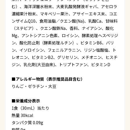
む）、海洋深層水粉末、大麦乳酸発酵液ギャバ、アセロラ
濃縮果汁粉末、マキベリー果汁、アサイーエキス末、コエ
ンザイムQ10、食用油脂／クエン酸(Na)、乳酸Ca、甘味料
（ステビア）、クエン酸鉄Na、香料、ナイアシン、酸化
Mg、アントシアニン色素、ロイシン、酵素処理ヘスペリジ
ン、酸化防止剤（酵素処理ルチン）、ビタミンB6、バリ
ン、イソロイシン、フェニルアラニン、リジン塩酸塩、ト
レオニン、ビタミンB2、グリセリン、メチオニン、ヒスチ
ジン、乳化剤(大豆由来)、トリプトファン、ビタミンD
■アレルギー物質（表示推奨品目含む）
りんご・ゼラチン・大豆
■栄養成分表示
1食（30mL）当たり
熱量 30kcal
タンパク質 0.09g
脂質 0g