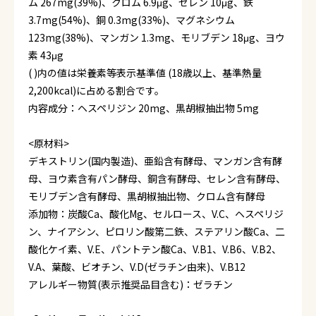
ム 267mg(39%)、クロム 6.9μg、セレン 10μg、鉄
3.7mg(54%)、銅 0.3mg(33%)、マグネシウム
123mg(38%)、マンガン 1.3mg、モリブデン 18μg、ヨウ
素 43μg
( )内の値は栄養素等表示基準値 (18歳以上、基準熱量
2,200kcal)に占める割合です。
内容成分：ヘスペリジン 20mg、黒胡椒抽出物 5mg
<原材料>
デキストリン(国内製造)、亜鉛含有酵母、マンガン含有酵
母、ヨウ素含有パン酵母、銅含有酵母、セレン含有酵母、
モリブデン含有酵母、黒胡椒抽出物、クロム含有酵母
添加物：炭酸Ca、酸化Mg、セルロース、V.C、ヘスペリジ
ン、ナイアシン、ピロリン酸第二鉄、ステアリン酸Ca、二
酸化ケイ素、V.E、パントテン酸Ca、V.B1、V.B6、V.B2、
V.A、葉酸、ビオチン、V.D(ゼラチン由来)、V.B12
アレルギー物質(表示推奨品目含む)：ゼラチン