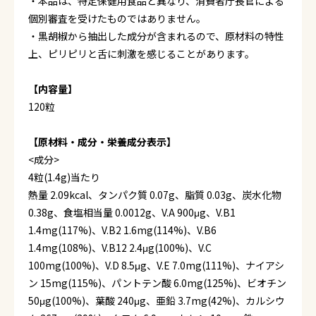
・本品は、特定保健用食品と異なり、消費者庁長官による
個別審査を受けたものではありません。
・黒胡椒から抽出した成分が含まれるので、原材料の特性
上、ピリピリと舌に刺激を感じることがあります。
【内容量】
120粒
【原材料・成分・栄養成分表示】
<成分>
4粒(1.4g)当たり
熱量 2.09kcal、タンパク質 0.07g、脂質 0.03g、炭水化物
0.38g、食塩相当量 0.0012g、V.A 900μg、V.B1
1.4mg(117%)、V.B2 1.6mg(114%)、V.B6
1.4mg(108%)、V.B12 2.4μg(100%)、V.C
100mg(100%)、V.D 8.5μg、V.E 7.0mg(111%)、ナイアシ
ン 15mg(115%)、パントテン酸 6.0mg(125%)、ビオチン
50μg(100%)、葉酸 240μg、亜鉛 3.7mg(42%)、カルシウ