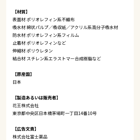
【材質】
表面材 ポリオレフィン系不織布
吸水材 綿状パルプ／吸収紙／アクリル系高分子吸水材
防水材 ポリオレフィン系フィルム
止着材 ポリオレフィンなど
伸縮材 ポリウレタン
結合材 スチレン系エラストマー合成樹脂など
【原産国】
日本
【製造あるいは販売者】
花王株式会社
東京都中央区日本橋茅場町一丁目14番10号
【広告文責】
株式会社富士薬品