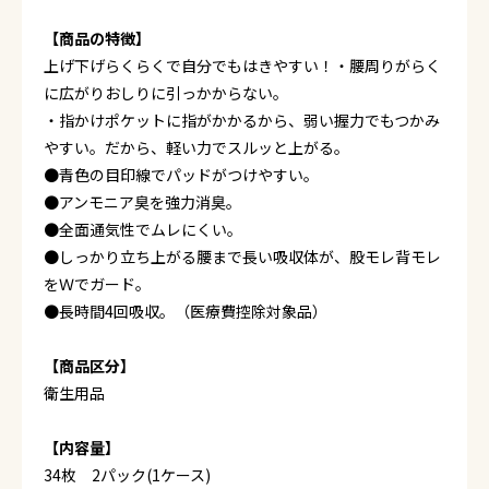
【商品の特徴】
上げ下げらくらくで自分でもはきやすい！・腰周りがらく
に広がりおしりに引っかからない。
・指かけポケットに指がかかるから、弱い握力でもつかみ
やすい。だから、軽い力でスルッと上がる。
●青色の目印線でパッドがつけやすい。
●アンモニア臭を強力消臭。
●全面通気性でムレにくい。
●しっかり立ち上がる腰まで長い吸収体が、股モレ背モレ
をＷでガード。
●長時間4回吸収。（医療費控除対象品）
【商品区分】
衛生用品
【内容量】
34枚 2パック(1ケース)