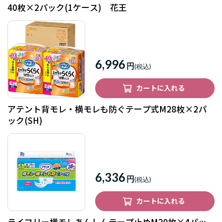
40枚×2パック(1ケース) 花王
6,996
円
カートに入れる
アテント背モレ・横モレも防ぐテープ式M28枚×2パ
ック(SH)
6,336
円
カートに入れる
ライフリー横モレあんしんテープ止めM20枚×4パッ