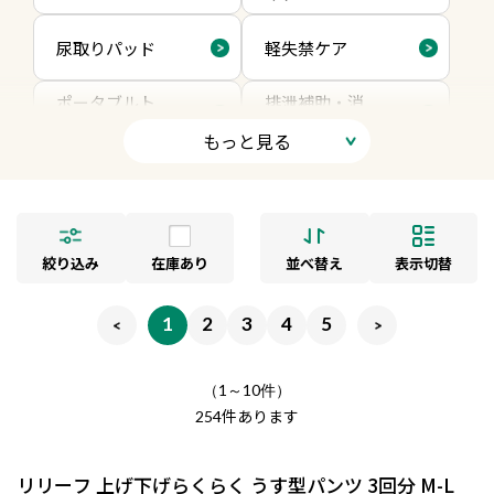
尿取りパッド
軽失禁ケア
ポータブルト
排泄補助・消
イレ・尿器
臭用品
もっと見る
絞り込み
在庫あり
並べ替え
表示切替
1
2
3
4
5
（1～10件）
件あります
254
リリーフ 上げ下げらくらく うす型パンツ 3回分 M-L