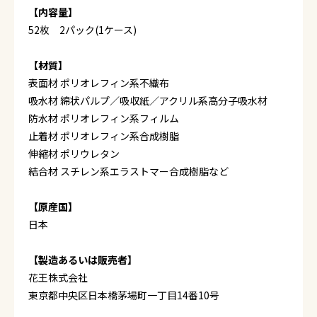
【内容量】
52枚 2パック(1ケース)
【材質】
表面材 ポリオレフィン系不織布
吸水材 綿状パルプ／吸収紙／アクリル系高分子吸水材
防水材 ポリオレフィン系フィルム
止着材 ポリオレフィン系合成樹脂
伸縮材 ポリウレタン
結合材 スチレン系エラストマー合成樹脂など
【原産国】
日本
【製造あるいは販売者】
花王株式会社
東京都中央区日本橋茅場町一丁目14番10号