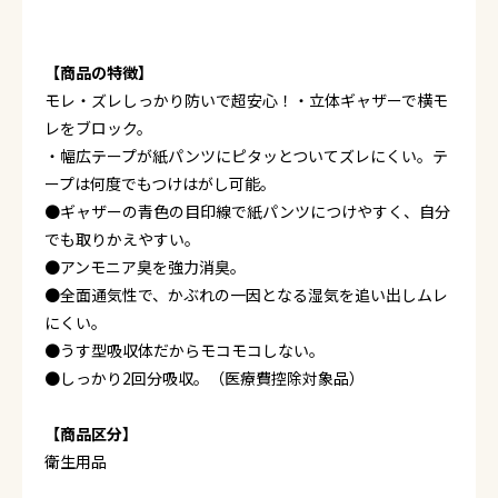
【商品の特徴】
モレ・ズレしっかり防いで超安心！・立体ギャザーで横モ
レをブロック。
・幅広テープが紙パンツにピタッとついてズレにくい。テ
ープは何度でもつけはがし可能。
●ギャザーの青色の目印線で紙パンツにつけやすく、自分
でも取りかえやすい。
●アンモニア臭を強力消臭。
●全面通気性で、かぶれの一因となる湿気を追い出しムレ
にくい。
●うす型吸収体だからモコモコしない。
●しっかり2回分吸収。（医療費控除対象品）
【商品区分】
衛生用品